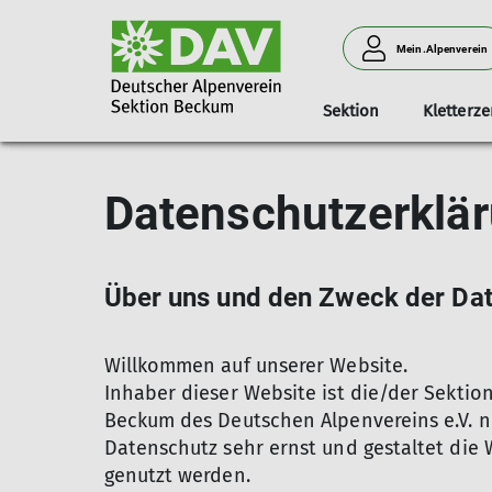
Mein.Alpenverein
Sektion
Kletterz
Aktuelles
Ansprechpartner
Klettern
Ausbildungsprogramm
Informationen
Berichte
Kontakt
Datenschutzerklär
Vorträge
Familienklettergruppe
Kursprogramm
Anfahrt
Vorstand
Kalender
Girls on the Rocks
Tourenprogramm
Ansprechpartner
Beirat
Breitensportgruppe
Preise
Trainer & Funkti
Über uns und den Zweck der Da
Offener Klettertreff
Willkommen auf unserer Website.
Inhaber dieser Website ist die/der Sektio
Beckum des Deutschen Alpenvereins e.V. n
Datenschutz sehr ernst und gestaltet die
genutzt werden.