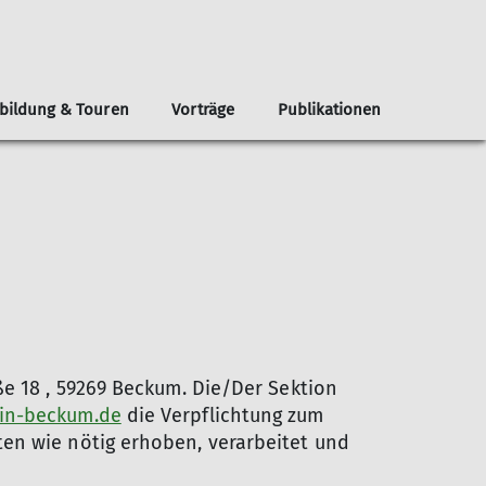
bildung & Touren
Vorträge
Publikationen
haft
onen
Kursübersicht Sportklettern
100 Jahre Jubiläum
Belegungsplan
Weitere Gruppen
Präventionskonzept
Bilder
Toprope
AG Leutasch
& Schlüssel
Vorstieg
Frauengruppe Alpenveilchen
Technik
dnung
Outdoor
ße 18 , 59269 Beckum. Die/Der Sektion
ein-beckum.de
die Verpflichtung zum
en wie nötig erhoben, verarbeitet und