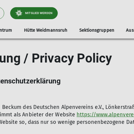
MITGLIED WERDEN
entrum
Hütte Weidmannsruh
Sektionsgruppen
Aus
Kurse & Schnupperklettern
JDAV
Kursübersicht Alpin
Sektionsinfo
Aktivitäten
Service
Rad & Wandern
Mitgliedsc
Informati
ung / Privacy Policy
Kletterkurse
Kindergruppe
Alpinklettern Grundkurs
Rad und Wandern
Preise
Schnupperklettern
Jugendgruppe
Alpinklettern Aufbaukurs
Wandergruppe
Tageskarte 
onsträger
Ausbildung
Hochtouren
Anfahrt
tenschutzerklärung
Standplatzbau
Benutzeror
n Beckum des Deutschen Alpenvereins e.V., Lönkerstra
immt als Anbieter der Website
https://www.alpenver
 Website so, dass nur so wenige personenbezogene Dat