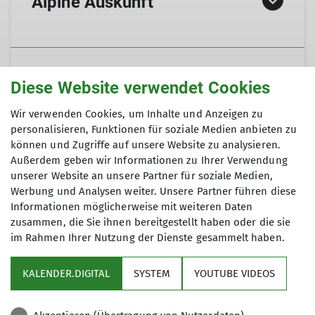
Alpine Auskunft
Rettung und Information in den Alpen
Mein.Alpenverein
Stets aktuelle Telefonnummern und
Diese Website verwendet Cookies
Informationen sind auf den folgenden DAV-
Wir verwenden Cookies, um Inhalte und Anzeigen zu
Service-Seiten des Hauptverbands zu finden:
personalisieren, Funktionen für soziale Medien anbieten zu
Mein.Alpenverein ist der neue Mitglieder-Self-
Bergrettung & Alpine Auskunftsstellen
können und Zugriffe auf unsere Website zu analysieren.
Sektionsbücherei
Service des Alpenvereins. Hier können Sie Ihre
Außerdem geben wir Informationen zu Ihrer Verwendung
Lawinenlageberichte
unserer Website an unsere Partner für soziale Medien,
persönlichen Daten nach einer einmaligen
Alpine Wetterberichte
Werbung und Analysen weiter. Unsere Partner führen diese
Registrierung selbst pflegen. Hierzu gehören z.
Informationen möglicherweise mit weiteren Daten
B. Ihre Adresse, Ihre Telefonnummer, Ihre E-
Die Sektion Beckum besitzt eine umfangreiche
zusammen, die Sie ihnen bereitgestellt haben oder die sie
Mail-Adresse, Ihre Kontonummer oder wie Sie
Versicherungsschutz
im Rahmen Ihrer Nutzung der Dienste gesammelt haben.
Sammlung an Wanderführern in und außerhalb
Ihr Heft der Panorama erhalten möchten.
der Alpen sowie zu Literatur zu allen alpinen
KALENDER.DIGITAL
SYSTEM
YOUTUBE VIDEOS
Sportarten. Unsere Sektionsbücherei wird in
Mein.Alpenverein können Sie unter folgendem
der
Stadtbücherei Neubeckum
geführt. Gegen
Link erreichen
Mein.Alpenverein.de
oder über
Mit dem
alpinen Sicherheits Service genießt
Vorlage des DAV-Mitgliedsausweises erhalten
den Button oben rechts.