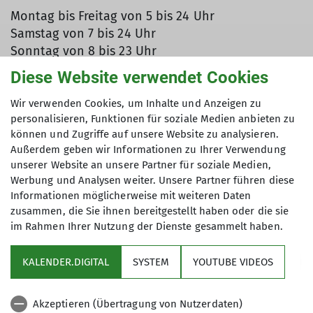
Montag bis Freitag von 5 bis 24 Uhr
Samstag von 7 bis 24 Uhr
Sonntag von 8 bis 23 Uhr
Diese Website verwendet Cookies
Anfahrtsbeschreibung
Ausgehend von der Autobahnanschlussstelle
Wir verwenden Cookies, um Inhalte und Anzeigen zu
Beckum biegen Sie rechts ab (Geißlerstraße, dann
personalisieren, Funktionen für soziale Medien anbieten zu
Neubeckumer Straße) in Richtung Beckum. Die
können und Zugriffe auf unsere Website zu analysieren.
JET-Tankstelle liegt in einer leichten Rechtskurve
Außerdem geben wir Informationen zu Ihrer Verwendung
unserer Website an unsere Partner für soziale Medien,
auf der linken Seite und ist gut sichtbar.
Werbung und Analysen weiter. Unsere Partner führen diese
Aus den anderen Richtungen der Beschilderung
Informationen möglicherweise mit weiteren Daten
zur Autobahnauffahrt Beckum folgen und gut 300
zusammen, die Sie ihnen bereitgestellt haben oder die sie
m nach McDonald’s liegt in der leichten
im Rahmen Ihrer Nutzung der Dienste gesammelt haben.
Linkskurve gut sichtbar die JET-Tankstelle.
KALENDER.DIGITAL
SYSTEM
YOUTUBE VIDEOS
Akzeptieren (Übertragung von Nutzerdaten)