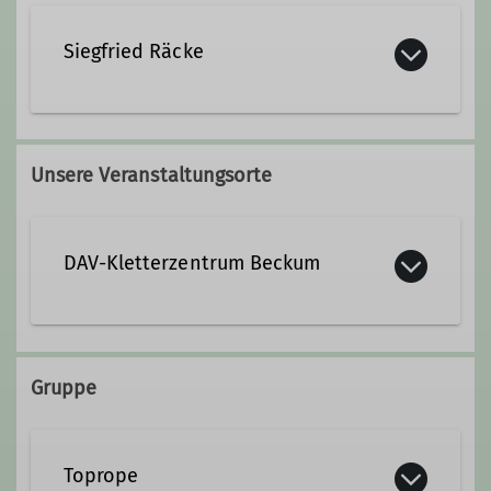
Siegfried Räcke
0172 9354663
Unsere Veranstaltungsorte
Siegfried.Raecke@alpenverein-
beckum.de
DAV-Kletterzentrum Beckum
Qualifikationen
Trainer*in C Sportklettern Breitensport
Gruppe
PSA - Persönliche Schutzausrüstung
Toprope