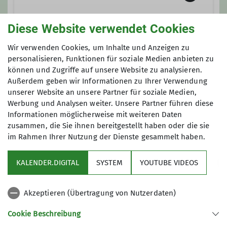
Ämter
Diese Website verwendet Cookies
Beauftragte*r für die Kletteranlage
HIer erfährst Du mehr über unsere
Toprope-Kure. Wenn aktuell keine
Wir verwenden Cookies, um Inhalte und Anzeigen zu
Preis
Daten sichtbar sind, herrscht gerade
personalisieren, Funktionen für soziale Medien anbieten zu
können und Zugriffe auf unsere Website zu analysieren.
Pause.
20 € für 12 bis 17-Jährige
Außerdem geben wir Informationen zu Ihrer Verwendung
40 € für Erwachsene
unserer Website an unsere Partner für soziale Medien,
inkl. Eintritt und Leihmaterial
Werbung und Analysen weiter. Unsere Partner führen diese
Informationen möglicherweise mit weiteren Daten
zusammen, die Sie ihnen bereitgestellt haben oder die sie
Maximale Teilnehmeranzahl
im Rahmen Ihrer Nutzung der Dienste gesammelt haben.
6
KALENDER.DIGITAL
SYSTEM
YOUTUBE VIDEOS
Akzeptieren (Übertragung von Nutzerdaten)
Cookie Beschreibung