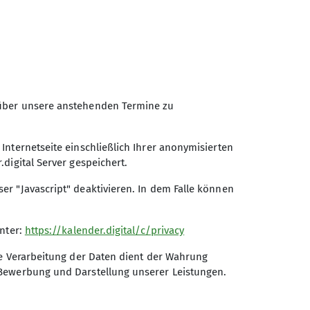
ir uns den Einbehalt einer
.
 über unsere anstehenden Termine zu
nternetseite einschließlich Ihrer anonymisierten
digital Server gespeichert.
r "Javascript" deaktivieren. In dem Falle können
unter:
https://kalender.digital/c/privacy
Sektion Beckum des
Deutschen Alpenvereins e.V.
ie Verarbeitung der Daten dient der Wahrung
 Bewerbung und Darstellung unserer Leistungen.
Lönkerstraße 18
59269 Beckum