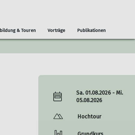
bildung & Touren
Vorträge
Publikationen
haft
onen
Kursübersicht Sportklettern
100 Jahre Jubiläum
Belegungsplan
Weitere Gruppen
Präventionskonzept
Bilder
Toprope
AG Leutasch
& Schlüssel
Vorstieg
Frauengruppe Alpenveilchen
Technik
dnung
Outdoor
Sa. 01.08.2026 - Mi.
05.08.2026
Hochtour
Grundkurs