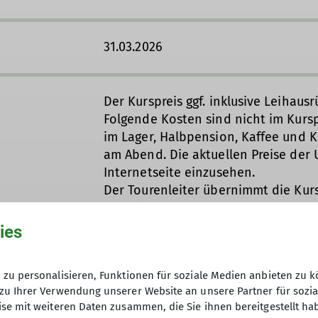
31.03.2026
Der Kurspreis ggf. inklusive Leihausr
Folgende Kosten sind nicht im Kursp
im Lager, Halbpension, Kaffee und
am Abend. Die aktuellen Preise der 
Internetseite einzusehen.
Der Tourenleiter übernimmt die Kurs
Unterkunft.
Wir bitten, nach Erhalt der schrift
ies
Teilnehmerbeitrag in Höhe von 120 
mit dem Verwendungszweck „Grundku
zu personalisieren, Funktionen für soziale Medien anbieten zu k
• Sparkasse Münsterland Ost, IBAN: D
zu Ihrer Verwendung unserer Website an unsere Partner für sozi
WELADED1MST • VR Bank Westfalen-Li
se mit weiteren Daten zusammen, die Sie ihnen bereitgestellt ha
2518 00, BIC: GENODEM1LPS.