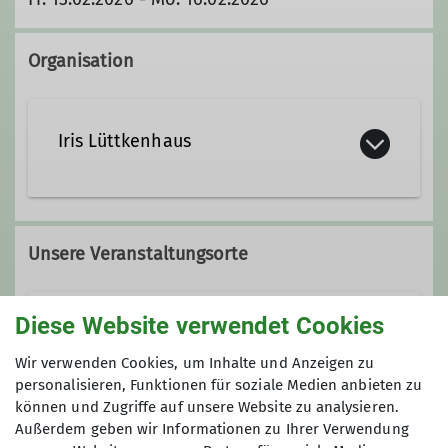
Organisation
Iris Lüttkenhaus
0176 96980379
Unsere Veranstaltungsorte
Iris.Luettkenhaus@alpenverein-
beckum.de
Diese Website verwendet Cookies
Hütte Weidmannsruh
Wir verwenden Cookies, um Inhalte und Anzeigen zu
Ämter
personalisieren, Funktionen für soziale Medien anbieten zu
können und Zugriffe auf unsere Website zu analysieren.
Ebertswiese
Wanderwart*in
Außerdem geben wir Informationen zu Ihrer Verwendung
98593 Floh-Seligenthal
Gruppe