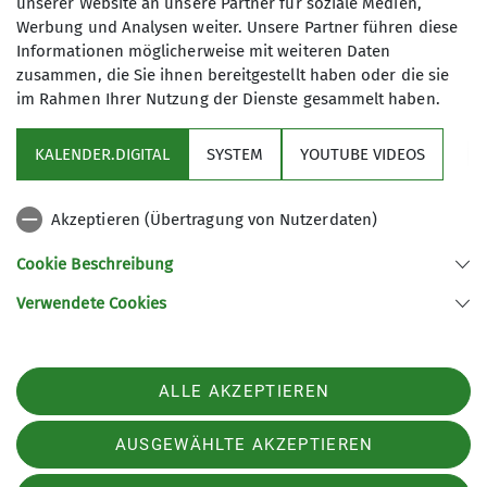
unserer Website an unsere Partner für soziale Medien,
Werbung und Analysen weiter. Unsere Partner führen diese
Informationen möglicherweise mit weiteren Daten
zusammen, die Sie ihnen bereitgestellt haben oder die sie
Wandergruppe
im Rahmen Ihrer Nutzung der Dienste gesammelt haben.
KALENDER.DIGITAL
SYSTEM
YOUTUBE VIDEOS
Ob Tageswanderung, Mehrtagestour
oder Fernreise: Bei uns kommt jeder
Akzeptieren (Übertragung von Nutzerdaten)
auf seine Kosten. In einer offenen,
rücksichtsvollen Gemeinschaft
Cookie Beschreibung
entdecken wir gemeinsam neue Wege.
Verwendete Cookies
Sektion Beckum des Deutschen Alpenvereins e.V.
Details
Lönkerstraße 18
59269 Beckum
ALLE AKZEPTIEREN
Telefon +49252128273
Kontakt
AUSGEWÄHLTE AKZEPTIEREN