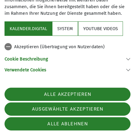
Informationen möglicherweise mit weiteren Daten
zusammen, die Sie ihnen bereitgestellt haben oder die sie
Wandergruppe
im Rahmen Ihrer Nutzung der Dienste gesammelt haben.
Ämter
KALENDER.DIGITAL
SYSTEM
YOUTUBE VIDEOS
Ob Tageswanderung, Mehrtagestour
Wanderwart*in
oder Fernreise: Bei uns kommt jeder
Akzeptieren (Übertragung von Nutzerdaten)
auf seine Kosten. In einer offenen,
rücksichtsvollen Gemeinschaft
Cookie Beschreibung
entdecken wir gemeinsam neue Wege.
Verwendete Cookies
Sektion Beckum des Deutschen Alpenvereins e.V.
Details
Lönkerstraße 18
59269 Beckum
ALLE AKZEPTIEREN
Telefon +49252128273
Kontakt
AUSGEWÄHLTE AKZEPTIEREN
ALLE ABLEHNEN
AGB
Datenschutz
Impressum
Satzung
Datenschutz-Einstellungen